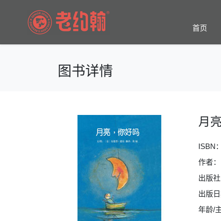
首页
图书详情
月
ISBN
作者：
出版社
出版日期
年龄/主