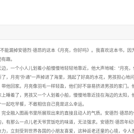
不能漏掉安德烈·德昂的这本《月亮，你好吗》。我喜欢这本书，因
动有趣。
，一个小人儿划着小船慢慢地轻轻地靠近，他大声地喊：“月亮，你
了，月亮“扑通”一声掉进了海里，溅起了好高的水花，男孩担心地问
，带他回家。月亮像羽毛一样轻盈，他们好不容易挤进男孩的家门。
上睡着了，男孩又一个人划着小船，慢慢地靠近挂在海边的太阳，他
一起吃早餐，不敢相信自己竟是这么幸运。
，完全融入图画书里所展现出来的直接且动人的气质。安德烈·德昂的
的，有那么一点儿老天爷赏饭吃的味道，无法强求。安德烈·德昂年纪
象力，立刻受到世界各国的小朋友喜爱，这种返老还童的心境，令人