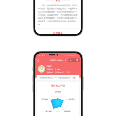
产品
深度阅读读书会
多维进阶绘本阅读
绘本借阅
高品质活动
公司
品牌介绍
我要加盟
联系我们
加盟申请电话：180-4254-7913
加盟申请邮箱：jiameng@hui-ben.com