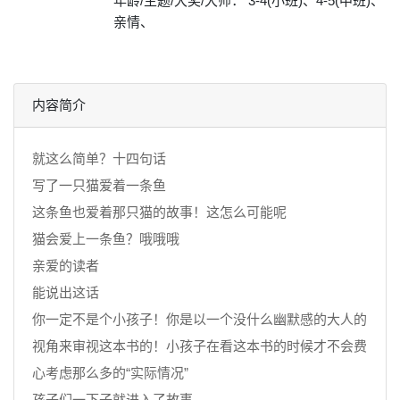
年龄/主题/大奖/大师： 3-4(小班)、4-5(中班)、
亲情、
内容简介
就这么简单？十四句话
写了一只猫爱着一条鱼
这条鱼也爱着那只猫的故事！这怎么可能呢
猫会爱上一条鱼？哦哦哦
亲爱的读者
能说出这话
你一定不是个小孩子！你是以一个没什么幽默感的大人的
视角来审视这本书的！小孩子在看这本书的时候才不会费
心考虑那么多的“实际情况”
孩子们一下子就进入了故事