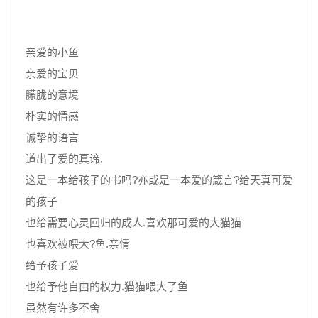
亲爱的小鱼
亲爱的宝贝
朦胧的意境
朴实的情感
诚挚的语言
道出了爱的真谛.
这是一本给孩子的书吗?亦或是一本爱的箴言?给天真可爱
的孩子
也给需要心灵回归的成人.喜欢那可爱的大猫猫
也喜欢被喂大?鱼.亲情
给予孩子爱
也给予他自由的权力.猫猫喂大了鱼
虽然有许多不舍