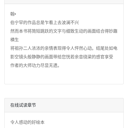
翰•
伯宁罕的作品总是乍看上去波澜不兴
然而本书将简短跳跃的文字与细致生动的画面结合得妙趣
横生
将祖孙二人浓浓的亲情表现得令人怦然心动。结尾处如电
影空镜头般静静的画面带给您恍若余音绕梁的感官享受
作者的大师功力尽显无遗。
在线试读章节
令人感动的好绘本