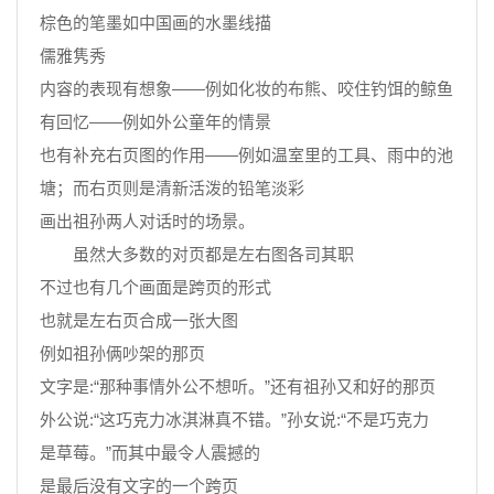
棕色的笔墨如中国画的水墨线描
儒雅隽秀
内容的表现有想象——例如化妆的布熊、咬住钓饵的鲸鱼
有回忆——例如外公童年的情景
也有补充右页图的作用——例如温室里的工具、雨中的池
塘；而右页则是清新活泼的铅笔淡彩
画出祖孙两人对话时的场景。
虽然大多数的对页都是左右图各司其职
不过也有几个画面是跨页的形式
也就是左右页合成一张大图
例如祖孙俩吵架的那页
文字是:“那种事情外公不想听。”还有祖孙又和好的那页
外公说:“这巧克力冰淇淋真不错。”孙女说:“不是巧克力
是草莓。”而其中最令人震撼的
是最后没有文字的一个跨页