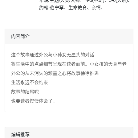
年龄/主题/大奖/大师： 4-5(中班)、5-6(大班)、
约翰·伯宁罕、生命教育、亲情、
内容简介
这个故事通过外公与小孙女无厘头的对话
将生活中的点点细节呈现在读者面前。小女孩的天真与老
外公的从未消失的顽童之心将故事徐徐推进
生活永远不会结束
故事的结尾呢
也要读者慢慢体会了。
编辑推荐