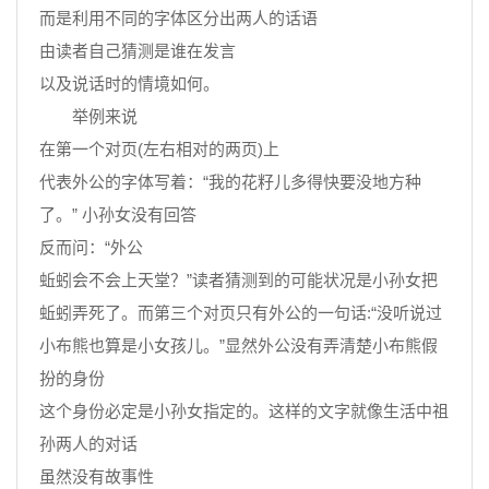
而是利用不同的字体区分出两人的话语
由读者自己猜测是谁在发言
以及说话时的情境如何。
举例来说
在第一个对页(左右相对的两页)上
代表外公的字体写着：“我的花籽儿多得快要没地方种
了。” 小孙女没有回答
反而问：“外公
蚯蚓会不会上天堂？”读者猜测到的可能状况是小孙女把
蚯蚓弄死了。而第三个对页只有外公的一句话:“没听说过
小布熊也算是小女孩儿。”显然外公没有弄清楚小布熊假
扮的身份
这个身份必定是小孙女指定的。这样的文字就像生活中祖
孙两人的对话
虽然没有故事性