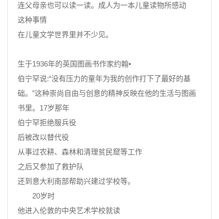
连父母亲也可以读一读。成人为一本儿童读物所感动
这种事情
在儿童文学世界里并不少见。
生于1936年的英国图画书作家约翰•
伯宁罕说:“没有压力的童年为我的创作打下了最好的基
础。”这种崇尚自由与创意的精神反映在他的生活与图画
书里。17岁那年
伯宁罕拒绝服兵役
后被改以替代役
从事过农耕、森林和清理贫民窟等工作
之后又参加了救护队
还到意大利南部帮助兴建过学校等。
20岁时
他进入伦敦的中央艺术学校就读