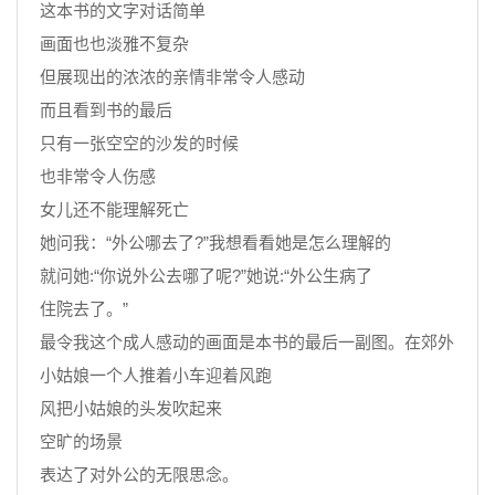
这本书的文字对话简单
画面也也淡雅不复杂
但展现出的浓浓的亲情非常令人感动
而且看到书的最后
只有一张空空的沙发的时候
也非常令人伤感
女儿还不能理解死亡
她问我：“外公哪去了?”我想看看她是怎么理解的
就问她:“你说外公去哪了呢?”她说:“外公生病了
住院去了。”
最令我这个成人感动的画面是本书的最后一副图。在郊外
小姑娘一个人推着小车迎着风跑
风把小姑娘的头发吹起来
空旷的场景
表达了对外公的无限思念。