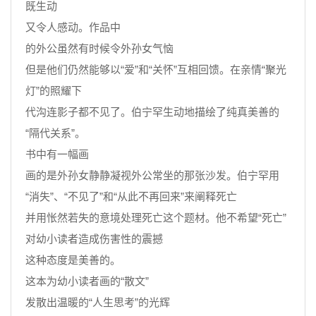
既生动
又令人感动。作品中
的外公虽然有时候令外孙女气恼
但是他们仍然能够以“爱”和“关怀”互相回馈。在亲情“聚光
灯”的照耀下
代沟连影子都不见了。伯宁罕生动地描绘了纯真美善的
“隔代关系”。
书中有一幅画
画的是外孙女静静凝视外公常坐的那张沙发。伯宁罕用
“消失”、“不见了”和“从此不再回来”来阐释死亡
并用怅然若失的意境处理死亡这个题材。他不希望“死亡”
对幼小读者造成伤害性的震撼
这种态度是美善的。
这本为幼小读者画的“散文”
发散出温暖的“人生思考”的光辉