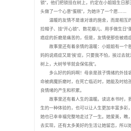
锁”，他们把锁挂在树上，约定在小姐姐生日
头做了一个心意“蛋糕”，为她许了一个愿……
温暖的友情不是谁对谁的施舍，而是相互的给
捡帽子、挂“开心锁”、数花瓣儿、用手做生日
癌症的折磨是痛苦的，但是，友情使那些被癌
故事里还有着亲情的温暖：小姐姐有一个慈爱
妈妈说癌症又是‘挨’症，只要我不怕，挨过去就没
树上，大树爷爷就会保佑我”。
多么好的妈妈啊！母亲是孩子情绪的外挂容器
命被病魔折磨时，在死亡临近时，她能及时给
良情绪的产生和积累。
故事里还有着人生的温暖。读这本书时，我又
生的一种体验的，也可以让人生更加丰富多彩
她也已幸幸福完整地走过了一生。她爱美，瞧
去实现，还有太多美好的生活让她留恋，所以她