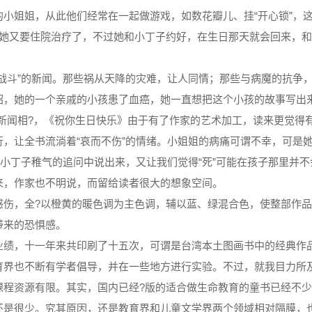
姐姐，从此他们经常在一起做游戏，如数花瓣儿、挂“开心锁”，这
她又要住院治疗了，不过她和小丁子约好，在生日那天就会回来，和
斗”的新闻。那些祸从天降的灾难，让人同情；那些与病魔的抗争，
绍，她的一个亲戚的小孩患了血癌，她一直想把这个小孩的故事写出来
新闻相?，《祝你生日快乐》由于有了作家的艺术加工，读来更觉得
让全书流淌着“哀而不伤”的情绪。小姐姐的病痛可谓不幸，可是她
从小丁子稚气的追问中说出来，又让我们觉得“死”可能在孩子那里并
来，作家也不明说，而留给读者很大的想象空间。
，全?以橙黄的暖色调为主色调，辅以蓝、绿混合色，使整部作品
带来的恐惧感。
，十一年来共印刷了十五次，可谓是台湾本土图画书中的经典作品
育界也不断有学者倡导，并在一些地方进行实验。不过，就我目力所
课程资源有限。其实，国内已经?版的适合做生命教育的童书已经不
还是很少。究其原因，还是教育界和儿童文学界两个领域相对隔膜，