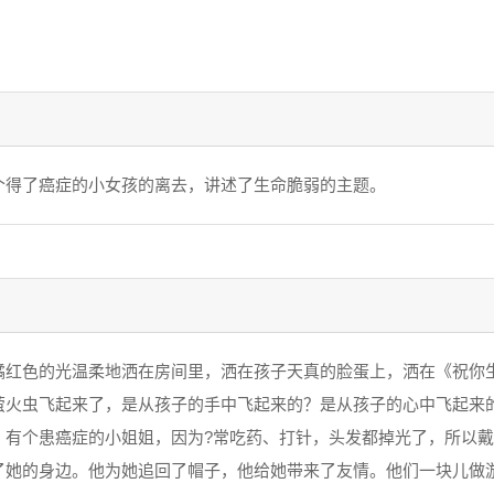
个得了癌症的小女孩的离去，讲述了生命脆弱的主题。
橘红色的光温柔地洒在房间里，洒在孩子天真的脸蛋上，洒在《祝你
萤火虫飞起来了，是从孩子的手中飞起来的？是从孩子的心中飞起来
：有个患癌症的小姐姐，因为?常吃药、打针，头发都掉光了，所以
了她的身边。他为她追回了帽子，他给她带来了友情。他们一块儿做游