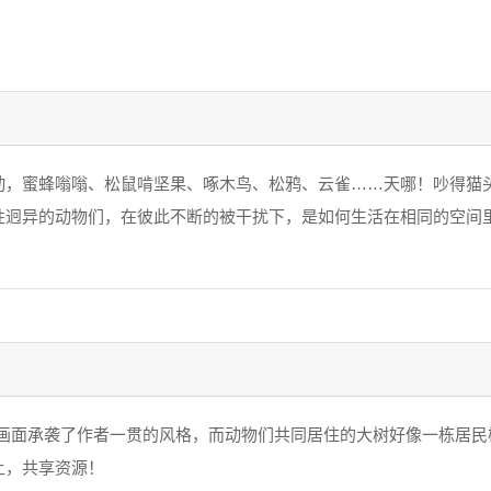
动，蜜蜂嗡嗡、松鼠啃坚果、啄木鸟、松鸦、云雀……天哪！吵得猫
性迥异的动物们，在彼此不断的被干扰下，是如何生活在相同的空间
的画面承袭了作者一贯的风格，而动物们共同居住的大树好像一栋居民
让，共享资源！