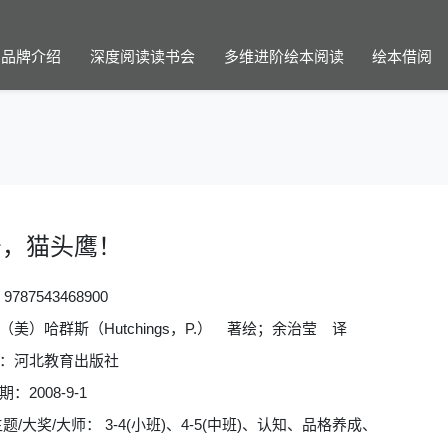
品牌介绍
深度阅读读书会
多维进阶绘本阅读
绘本借阅
安，猫头鹰！
：
9787543468900
（美）哈群斯（Hutchings，P.） 著绘；余治莹 译
：河北教育出版社
：2008-9-1
题/大奖/大师： 3-4(小班)、4-5(中班)、认知、品格养成、