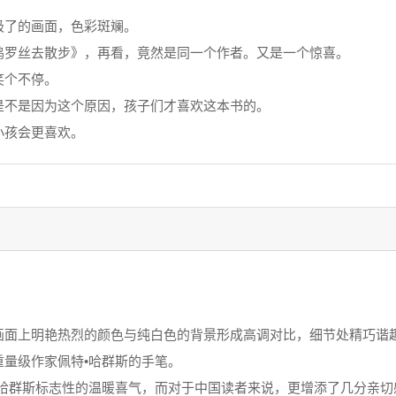
极了的画面，色彩斑斓。
鸡罗丝去散步》，再看，竟然是同一个作者。又是一个惊喜。
笑个不停。
是不是因为这个原因，孩子们才喜欢这本书的。
小孩会更喜欢。
上明艳热烈的颜色与纯白色的背景形成高调对比，细节处精巧谐趣
量级作家佩特•哈群斯的手笔。
群斯标志性的温暖喜气，而对于中国读者来说，更增添了几分亲切