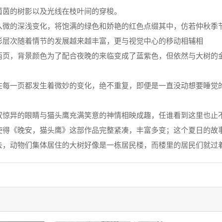
茵茵的树影以及光线在枝叶间的穿梭。
的深浅变化，将饱满的绿色和娇艳的红色点缀其中，仿若仲秋季节
彩层次随着情节的发展越来越丰富，更与视觉中心的移动相辅相
两页，背景颜色为了配合夜晚的来临变成了蓝紫色，但依然与大树的
一页都发生着微妙的变化，绝不重复，即便是一直没动想要睡觉的
双惊异的眼睛与猫头鹰充满笑意的神情相映成趣，任谁看到这里也止
使得《晚安，猫头鹰》这部作品完整紧凑，丰富多变；这个夏日的故
去，动物们集体居住的大树好像是一栋居民楼，而楼里的居民们就过