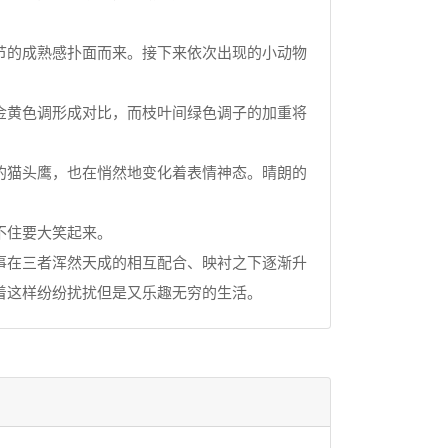
的成熟感扑面而来。接下来依次出现的小动物
金黄色调形成对比，而枝叶间绿色调子的加重将
猫头鹰，也在悄然地变化着表情神态。晴朗的
不住要大笑起来。
事在三者浑然天成的相互配合、映衬之下逐渐升
着这样纷纷扰扰但是又乐趣无穷的生活。