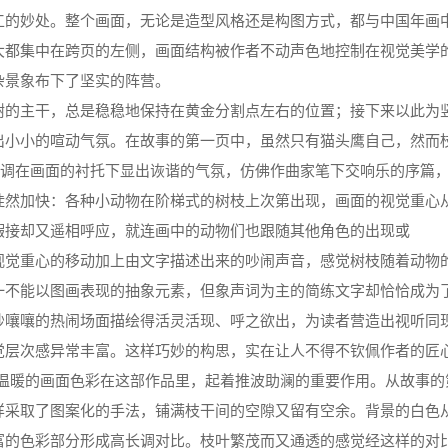
工的妙处。整个画面，无论是造型风格还是构图方式，都与中国年画
集中在跨页的左侧，画面结构被作者不动声色地控制在视觉美学的
杂景象布下了坚实的阵营。
主干，总是稳稳地保持在黄金分割点左右的位置；接下来以此为竖
出小小的喧动气氛。在故事的第一页中，虽然只有猫头鹰自己，然而
语调在画面的衬托下显出诙谐的气氛，仿佛作曲家笔下交响乐的序篇
加快：各种小动物在阶梯式的树枝上次第出现，画面的视觉重心从
暇接却又遥相呼应，就连画中的动物们也跟随其他角色的出现或
视觉重心的移动加上由文字描述出来的吵闹声音，感觉树枝随着动物
能以图画表现的抽象元素，但象声词为主的简练文字却恰恰成为了
吵嚷嚷的热闹场面描绘得活灵活现、呼之欲出，为读者营造出视听同
觉层次感异常丰富。这样巧妙的构思，实在让人不得不钦佩作者的匠
暖的画面色彩在这部作品里，起着推波助澜的重要作用。从故事的
样采取了图案化的手法，铺满枝干间的空隙又留有空余。背景的白色
富的色彩部分形成高长调对比。枝叶繁茂而又通透的感觉经这样的对