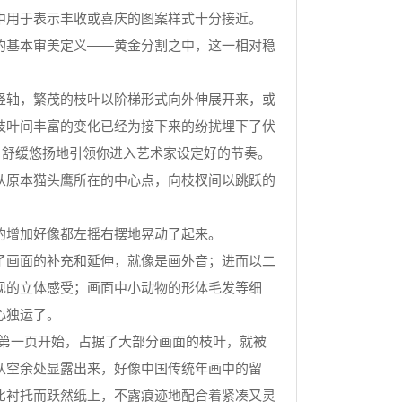
中用于表示丰收或喜庆的图案样式十分接近。
基本审美定义——黄金分割之中，这一相对稳
轴，繁茂的枝叶以阶梯形式向外伸展开来，或
枝叶间丰富的变化已经为接下来的纷扰埋下了伏
，舒缓悠扬地引领你进入艺术家设定好的节奏。
原本猫头鹰所在的中心点，向枝杈间以跳跃的
的增加好像都左摇右摆地晃动了起来。
画面的补充和延伸，就像是画外音；进而以二
现的立体感受；画面中小动物的形体毛发等细
心独运了。
第一页开始，占据了大部分画面的枝叶，就被
从空余处显露出来，好像中国传统年画中的留
比衬托而跃然纸上，不露痕迹地配合着紧凑又灵