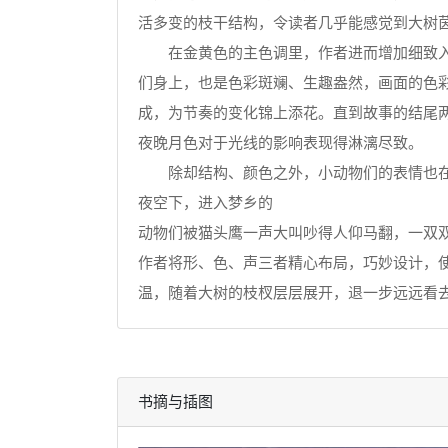
活多变的枝干结构，令读者几乎能感觉到大树
在金黄色的主色调里，作者进而增加细致入微
们身上，也是色彩斑斓、生趣盎然，画面的色
成，为节奏的变化锦上添花。直到故事的结尾
夜晚月色对于光线的影响表现得淋漓尽致。
除却结构、颜色之外，小动物们的表情也在每
夜空下，进入梦乡的
动物们被猫头鹰一声大叫吵得人仰马翻，一双
作者将形、色、声三者精心布局，巧妙设计，
温，随着大树的枝杈层层展开，退一步远远看
书摘与插图