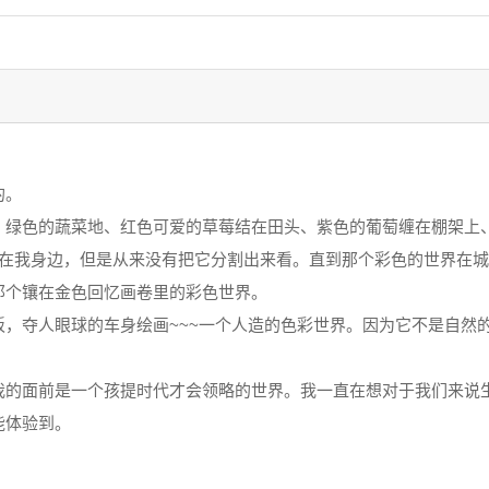
的。
绿色的蔬菜地、红色可爱的草莓结在田头、紫色的葡萄缠在棚架上、
是在我身边，但是从来没有把它分割出来看。直到那个彩色的世界在
那个镶在金色回忆画卷里的彩色世界。
，夺人眼球的车身绘画~~~一个人造的色彩世界。因为它不是自然的
我的面前是一个孩提时代才会领略的世界。我一直在想对于我们来说
能体验到。