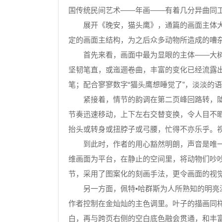
国传统民间艺术——年画——有着几分异曲同
展开《晚安，猫头鹰》，通篇的画面主体大都
定的画面主结构，为之后众多动物所造成的嘈
首先来看，画面中最为显眼的主体——大树的
坚韧笔直，或迤逦卷曲，丰富的变化已经流露
笔；配合寥寥数字“猫头鹰想睡觉了”，淡淡的
紧接着，情节的韵调在第二页峰回路转，陡然
节奏迅速移动，上下左右交替变换，令人目不
抬头或转身或扭脖子或弓腰，忙得不亦乐乎。
到此时，作者的用心豁然明朗，声音是唯一不
维画面为平台，在静止的空间里，将动物们吵
节，采用了图案化的刻画手法，更令画面的视
另一方面，佩特•哈群斯为人所熟知的明亮温
作者控制在金灿灿的主色调里。叶子的描画同
白，再与跨页右侧的空白底色融会贯通，和丰