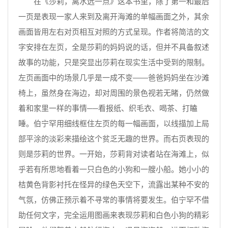
在《莎莉，离水远一点》这本书里，除了第一和最后
一页是表现一家人来到及离开海滩的单幅画面之外，其余
画面皆用左右对页相互对照的方式呈现。作者将简洁的文
字安排在左页，全是莎莉的妈妈说的话，但并不具备叙述
故事的功能，只是突显出莎莉在现实生活中受到的限制。
左页画面中的场景几乎是一成不变——爸爸妈妈坐在沙滩
椅上，虽然身在海边，却对周围的景色视若无睹，仍然做
着和家里一样的事情──看报纸、织毛衣、喝茶、打瞌
睡。伯宁罕用细线框住左页的每一幅画面，以线描加上局
部平涂的淡彩来描绘这个贫乏无趣的世界。而右页表现的
则是莎莉的世界。一开始，莎莉背对读者站在海滩上，似
乎若有所思地看着一只白色的小狗和一艘小船。她小小的
桔黄色背影衬托在怪异的绿色天空下，流露出某种不安的
气氛，仿佛正预示着不寻常的事情将要发生。伯宁罕不借
助任何文字，完全运用图画来表现莎莉和白色小狗的精彩