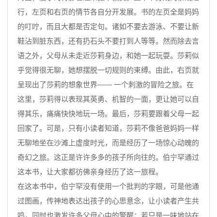
行，左页和右页的情节各自分开发展。书的左页全是妈妈
的叮咛，而且大都是否定句。诸如不要去游泳、不要让新
鞋沾到脏东西，还有扔石头不要打到人等等。然而除去言
语之外，父母从未走近莎莉身边，和她一起玩耍。莎莉似
乎觉得很无聊，她想摆脱一切规则的束缚。由此，右页就
呈现出了莎莉的想象世界—— 一个刺激的冒险之旅。在
这里，莎莉得以表现其英勇、机智的一面，更让她可以自
得其乐，痛痛快快地玩一场。最后，莎莉要跟着父母一起
回家了。可是，只有小读者知道，莎莉不像爸爸妈妈一样
无聊地坐在沙滩上虚度时光，而是经历了一场惊心动魄的
奇幻之旅。这正是许许多多的孩子所向往的。伯宁罕通过
这本书，让大家都彷佛亲身经历了这一旅程。
在这本书中，伯宁罕没有使用一个批判的字眼，可是他通
过图画，传神地表达出孩子的心思意念，让小读者产生共
鸣，同时也激发许多父母心中的警醒：若只是一味地站在