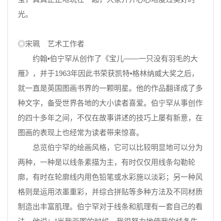
光。
◎宋珮 艺术工作者
约翰•伯宁罕从创作了《宝儿——一只没有羽毛的大
雁》，并于1963年因此书荣获凯特•格林纳威大奖之后，
就一直是英国图画书界的一颗明星。他的作品翻译成了多
种文字，备受世界各地的大小读者喜爱。伯宁罕从事创作
的四十多年之间，不仅在故事讲述的技巧上屡有新意，在
图画的表现上也经常为读者带来惊喜。
总览伯宁罕的绘画风格，它可以比较明显地可以分为
两种，一种是以线条素描为主，有时仅仅用线条勾勒轮
廓，有时在轮廓线内用色铅笔或水彩施以淡彩；另一种风
格则是运用浓墨重彩，并综合拼贴等多种方法及不同材质
制造出丰富肌理。伯宁罕对于线条和肌理有一套自己的看