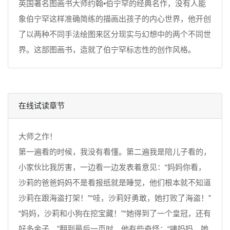
英国著名图画书大师约翰•伯宁罕的经典名作，没有人能
象伯宁罕这样准确简练的描画出孩子的内心世界，他开创
了以两种不同手法绘图来区分现实与幻想中的两个不同世
界。这部图画书，造就了伯宁罕标志性的创作风格。
在线试读章节
大师之作！
第一遍看的时候，我没有看懂。第二遍我是陪儿子看的，
小家伙比我厉害，一边看一边发表着意见：“妈妈你看，
沙莉的爸爸妈妈不是看报纸就是睡觉，他们根本就不知道
沙莉在跟海盗打架！”“哇，沙莉好勇敢，她打败了海盗！”
“妈妈，沙莉和小狗在挖宝藏！”“她得到了一个皇冠，还有
好多金子。”翻到最后一页时，他有些奇怪：“咦妈妈，她