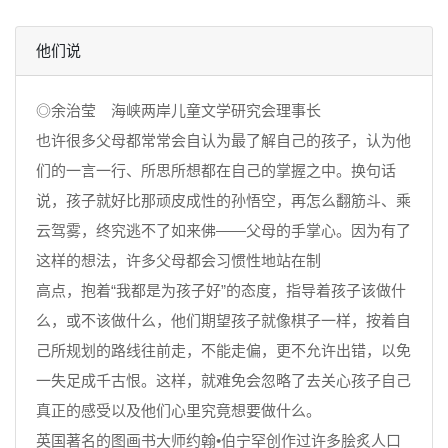
他们说
◎余治莹 海峡两岸儿童文学研究会理事长
也许很多父母都常常会自认为最了解自己的孩子，认为他
们的一言一行、所思所想都在自己的掌握之中。换句话
说，孩子就好比那顽皮成性的孙悟空，再怎么翻筋斗、乘
云驾雾，终究逃不了如来佛——父母的手掌心。因为有了
这样的想法，许多父母都会习惯性地站在制
高点，抱着“我都是为孩子好”的态度，指导着孩子该做什
么，或不该做什么，他们期望孩子就像棋子一样，按着自
己所规划的路线往前走，不能走偏，更不允许出错，以免
一失足成千古恨。这样，就难免会忽略了去关心孩子自己
真正的感受以及他们心里究竟想要做什么。
英国著名的图画书大师约翰•伯宁罕创作过许多脍炙人口