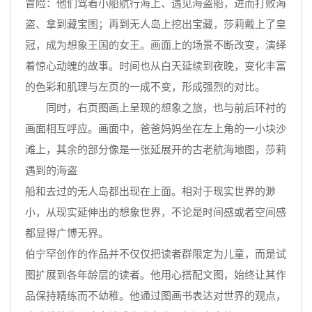
冒险：他们驾着小船航行海上、遇见海盗船，进而打败海
盗、拿到藏宝图；再到无人岛上挖出宝藏，莎莉戴上了皇
冠，成为想象王国的女王。画面上的场景不断改变，演绎
着惊心动魄的故事。时间也从白天延续到夜晚，变化丰富
的色彩和肌理与左页的一成不变，形成强烈的对比。
同时，右页图画上呈现的想象之旅，也与前后环衬的
画面相互呼应。画面中，爸爸妈妈坐在左上角的一小块沙
滩上，其余的部分像是一张延展开的古老航海地图，莎莉
遇到的海盗
船和去过的无人岛都出现在上面。相对于现实世界的渺
小，从现实延伸出的想象世界，不论是时间感或者空间感
都显得广博无界。
伯宁罕创作的作品并不仅仅把读者群限定为儿童，而是试
图扩展到各年龄层的读者。他用心搭配文图，始终让其作
品保持精练而不幼稚。他通过图画书表达对世界的观点，