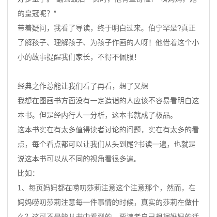
的皇冠呢？”
带着疑问，我看了导读，终于明白过来。伯宁罕是?真正
了解孩子、理解孩子、为孩子作画的人呀！他借着这个小
小的故事提醒我们家长，不得不佩服！
经典之作总能让我们看了再看，想了又想
我想在图画书方面没有一定造诣的人应该不容易看明白这
本书。但是经内行人一分析，这本书就成了极品。
这本书实在有太多值得读者讨论的问题，实在有太多的看
点，每个看点都可以让我们从头到尾?书读一遍，也就是
说这本书可以从不同的视角看很多遍。
比如：
1、每页妈妈都在唠叨莎莉注意这个注意那个，然而，在
妈妈唠叨莎莉注意每一件事情的时候，真实的莎莉在做什
么？这可不是能从书中看到的，要读者自己根据妈妈的话