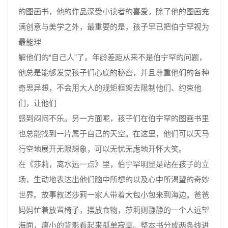
的图画书，他的作品深受小读者的喜爱，除了他的图画充
满创意与美学之外，最重要的是，孩子早已把伯宁罕视为
最能理
解他们的“自己人”了。年龄差距从来不是伯宁罕的问题，
他总是能够发觉孩子们心底的秘密，并且尊重他们的各种
奇思异想，不会用大人的规矩框架去限制他们、约束他
们，让他们
感到闷闷不乐。另一方面呢，孩子们在伯宁罕的图画书里
也总能找到一片属于自己的天空。在这里，他们可以天马
行空地展开无限想象，可以无忧无虑地开怀大笑。
在《莎莉，离水远一点》里，伯宁罕明显是站在孩子的立
场，生动地表达出他们脑中所想的以及心中所渴望的奇妙
世界。故事叙述莎莉一家人带着大包小包来到海边。爸爸
妈妈忙着放置椅子，摆放食物，莎莉则静静的一个人远望
海面，瘦小的背影看起来孤单寂寞。整本书分成两条线进