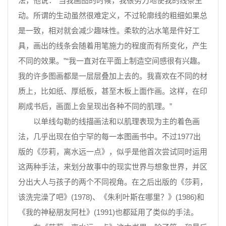
法，他说：“当我画图的时候，我很努力地使我的线条生
动。所谓的生动虽然很难定义，不过轮廓线的粗细如果总
是一致，相对就会减少趣味性。柔软的沾水笔是件好工
具，画出的线条会随着用笔施力的程度而有所变化，产生
不同的效果。”“我一直对在平面上制造空间感很有兴趣。
我的许多图画都是一层层叠加上去的。我喜欢在不同的材
质上，比如纸、厚纸板，甚至木板上面作画。这样，在印
刷成书后，画面上会呈现出各种不同的肌理。”
以单线勾勒的线描画法和以肌理表现为主的着色画
法，几乎出现在伯宁罕的每一本图画书中。不过1977出
版的《莎莉，离水远一点》，似乎是他首次尝试同时运用
这两种手法，来划分故事中的现实世界与想象世界，并区
分出大人与孩子的两个不同视角。在之后出版的《莎莉，
该洗完澡了吧》(1978)、《朱利叶斯在哪里？》(1986)和
《我的神秘朋友阿杜》(1991)也都延用了类似的手法。