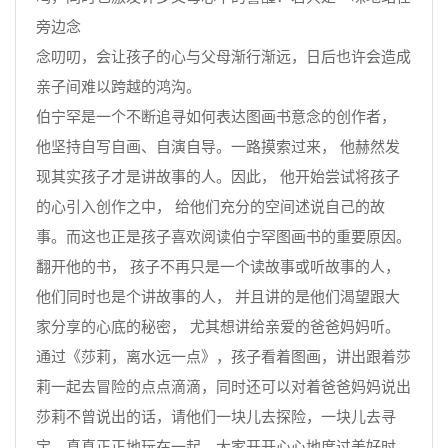
旁边念
念叨叨，会让孩子的心与父母渐行渐远，日后也许会造成
亲子间难以跨越的鸿沟。
伯宁罕是一个不断追寻如何表达图画书意念的创作者，
他坚持自写自画、自演自导。一路摸索过来， 他赫然发
现其实孩子才是讲故事的人。因此， 他开始尝试将孩子
的心引入创作之中， 给他们充分的空间述说自己的故
事。而这也正是孩子喜欢阅读伯宁罕图画书的重要原因。
翻开他的书， 孩子不再只是一个读故事或听故事的人，
他们同时也是个讲故事的人， 并且讲的是他们渴望跟大
家分享的心底的秘密， 尤其想讲给亲爱的爸爸妈妈听。
通过《莎莉，离水远一点》，孩子看着图画，讲出跟着莎
莉一起去冒险的点点滴滴，同时还可以对着爸爸妈妈说出
莎莉不曾说出的话，请他们一块儿去探险，一块儿去寻
宝，真真正正地玩在一起，大家开开心心地度过美好时