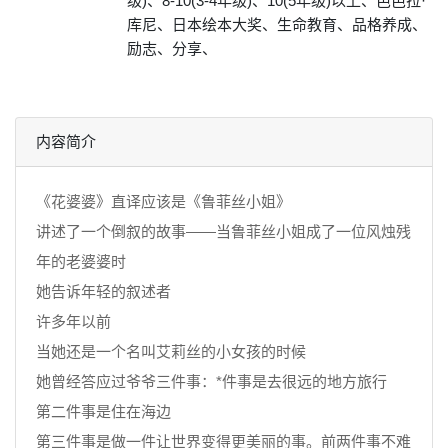
级)、8-10(3-4年级)、10(5年级)以上、芭芭拉·
库尼、日本绘本大奖、生命教育、品格养成、
励志、分享、
内容简介
《花婆婆》直译应该是《鲁菲丝小姐》
讲述了一个倒叙的故事——当鲁菲丝小姐成了一位风烛残
年的老婆婆时
她告诉年轻的叙述者
许多年以前
当她还是一个名叫艾莉丝的小女孩的时候
她曾经答应过爷爷三件事：*件事是去很远的地方旅行
第二件事是住在海边
第三件事是做一件让世界变得更美丽的事。前两件事不难