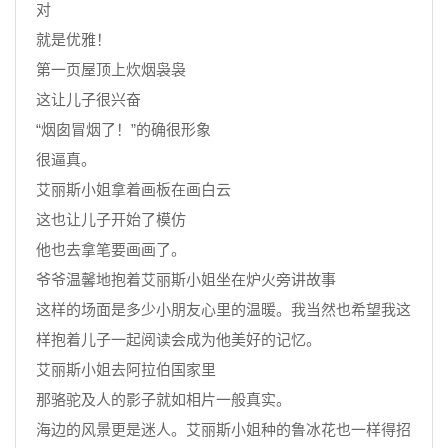
对
就是优雅！
第一页屋顶上炊烟袅袅
这让儿子很兴奋
“烟囱冒烟了！”的确很形象
很逼真。
艾丽斯小姐拿着画板在画白云
这也让儿子开始了模仿
他也去拿笔要画画了。
爷爷温馨地抱着艾丽斯小姐坐在炉火旁讲故事
这样的场面是多少小朋友心里的温暖。我当然也希望我这
样抱着儿子一起阅读会成为他美好的记忆。
艾丽斯小姐去阿拉伯国家里
那骆驼及人的影子就如相片一般真实。
海边的风景更是迷人。艾丽斯小姐种的鲁冰花也一样得招