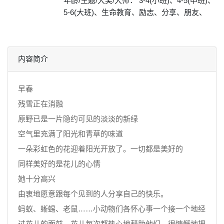
年龄/主题/大奖/大师： 3-4(小班)、4-5(中班)、
5-6(大班)、生命教育、励志、分享、朋友、
内容简介
早春
残雪正在消融
原野已是一片隐约可见的淡淡的新绿
空气里充满了阳光和青草的味道
一朵彩虹色的花迎着阳光开放了。一切都是美好的
同样美好的是花儿的心情
她十分高兴
由衷地愿意跟每个见到的人分享自己的快乐。
蚂蚁、蜥蜴、老鼠……小动物们各怀心事一个接一个地经
过花儿的面前。花儿每次都热心地帮助他们、很慷慨地把