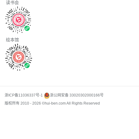
读书会
绘本馆
浙ICP备11036337号-1
浙公网安备 33020302000166号
版权所有 2010 -
2026 ©hui-ben.com All Rights Reserved
深度阅读加盟品牌
绘本馆加盟条件
绘本馆加盟流程
深度阅读中心加盟费用
绘本馆加盟费用
开设深度阅读馆
绘本馆连锁加盟
深度阅读教育加
绘本馆品
多维进阶阅读加盟
多维阅读加盟条件
多维进阶阅读加盟费用
多维阅读加盟流
盟
牌加盟
深度阅读项目加盟条件
绘本馆投资成本
绘本馆加盟优势
深度阅读加盟流程
绘本馆加盟政策
深度阅读连锁加盟
开设绘本馆费用
深度阅读空
程
多维进阶阅读加盟成功案例
多维阅读教育加盟优势
多维进阶阅读加盟政
间加盟
绘本馆创业加盟
深度阅读课程加盟
绘本馆加盟条件及费用
深度阅读馆投资成本
绘本馆加盟品牌排行榜
深度阅读室加盟优势
绘本馆加盟哪
深度阅
策
多维阅读加盟市场分析
多维进阶阅读项目加盟
多维阅读加盟支持服务
多