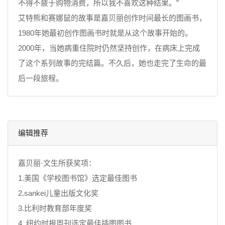
不得不疲于购物消费，所以我不喜欢这种结果。”
艾特熊和赛娜鼠的故事是嘉贝丽创作时间最长的图画书，
1980年她最初创作图画书时就是从这个故事开始的。
2000年，当她病重住院时仍然坚持创作，在病床上完成
了这个系列故事的完结篇。不久后，她也走完了生命的最
后一段旅程。
编辑推荐
嘉贝丽·文生所获奖项：
1.美国《学校图书馆》选定最佳图书
2.sankei儿童出版文化奖
3.比利时教育部年度奖
4. 纽约时报周刊选定最佳插图图书