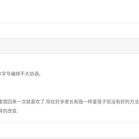
体字号编排不大协调。
里借回来一次就喜欢了.现在好多家长和我一样爱孩子但没有好的方法
样的改变.