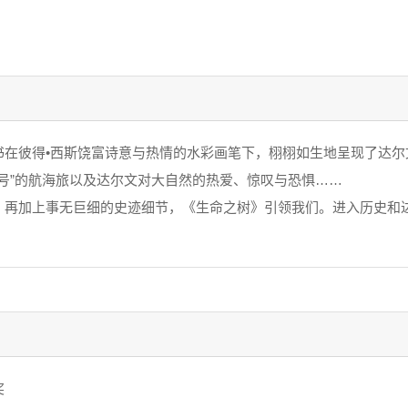
书在彼得•西斯饶富诗意与热情的水彩画笔下，栩栩如生地呈现了达尔
尔号”的航海旅以及达尔文对大自然的热爱、惊叹与恐惧……
再加上事无巨细的史迹细节，《生命之树》引领我们。进入历史和
奖