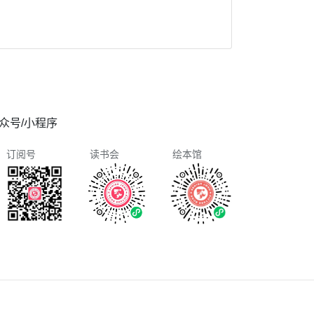
众号/小程序
订阅号
读书会
绘本馆