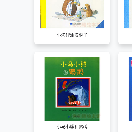
小海狸油漆柜子
小马小熊和鹦鹉