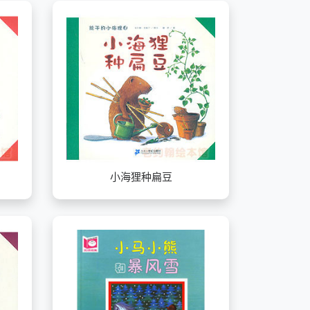
小海狸种扁豆